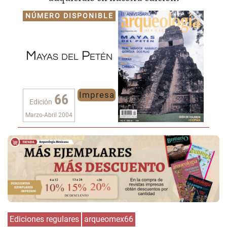
NÚMERO DISPONIBLE
Mayas del Petén
Impresa
66
Edición
Marzo-Abril 2004
Ediciones regulares
arqueomex66