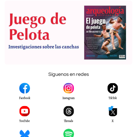
Síguenos en redes
Facebook
Instagram
TikTok
YouTube
Threads
X