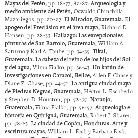
Mayas del Petén,
pp. 18-77, 82-87.
Arqueología y
medio ambiente del Petén,
Oswaldo Chinchilla
Mazariegos, pp. 20-27.
El Mirador, Guatemala. El
apogeo del Preclásico en el área maya,
Richard D.
Hansen, pp. 28-33.
Hallazgo: Las excepcionales
pinturas de San Bartolo, Guatemala,
William A.
Saturno y Karl A. Taube, pp. 34-35.
Tikal,
Guatemala. La cabeza del reino de los hijos del Sol
y del agua,
Vilma Fialko, pp. 36-43.
Un katún de
investigaciones en Caracol, Belice,
Arlen F. Chase y
Diane Z. Chase, pp. 44-51.
La antigua ciudad maya
de Piedras Negras, Guatemala,
Héctor L. Escobedo
y Stephen D. Houston, pp. 52-55.
Naranjo,
Guatemala,
Vilma Fialko, pp. 56-57.
Arqueología e
historia en Quiriguá, Guatemala,
Robert J. Sharer,
pp. 58-63.
La ciudad de Copán, Honduras. Arte y
escritura mayas,
William L. Fash y Barbara Fash,