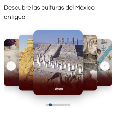
Descubre las culturas del México
antiguo
‹
›
Olmecas
Mexicas
Mayas
Mixteca
Toltecas