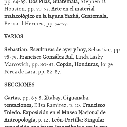
pp. 64-69.
Dos Pilas, Guatemala,
Stephen D.
Houston, pp. 70-73.
Arte en el material
malacológico en la laguna Yaxhá,
Guatemala,
Bernard Hermes, pp. 74-77.
VARIOS
Sebastian. Esculturas de ayer y hoy,
Sebastian, pp.
78-79.
Francisco González Rul,
Linda Lasky
Marcovich, pp. 80-81.
Copán, Honduras,
Jorge
Pérez de Lara, pp. 82-87.
SECCIONES
Cartas,
pp. 6 y 8.
Xtabay, Ciguanaba,
tentaciones,
Elisa Ramírez, p. 10.
Francisco
Toledo. Exposición en el Museo Nacional de
Antropología,
p. 12.
León-Portilla: Singular