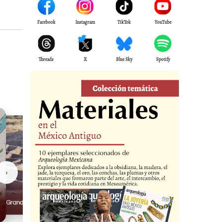
Facebook
Instagram
TikTok
YouTube
Threads
X
Blue Sky
Spotify
›
Casas Grandes