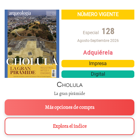
NÚMERO VIGENTE
128
Especial
Agosto-Septiembre 2026
Adquiérela
Impresa
Digital
Cholula
La gran pirámide
Más opciones de compra
Explora el índice