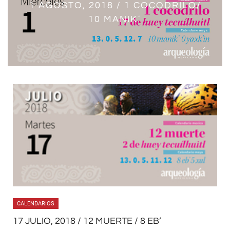
28 JULIO, 2018 / 10 MOVIMIENTO/
29 JULIO, 2018 / 11 PEDERNAL/ 7
1 AGOSTO, 2018 / 1 COCODRILO/
30 JULIO, 2018 / 12 LLUVIA/ 8
27 JULIO, 2018 / 9 ZOPILOTE/ 5 IK’
31 JULIO, 2018 / 13 FLOR/ 9 KIMI
CHIKCHAN
10 MANIK´
6 AK’B’AL
K’AN
CALENDARIOS
17 JULIO, 2018 / 12 MUERTE / 8 EB’