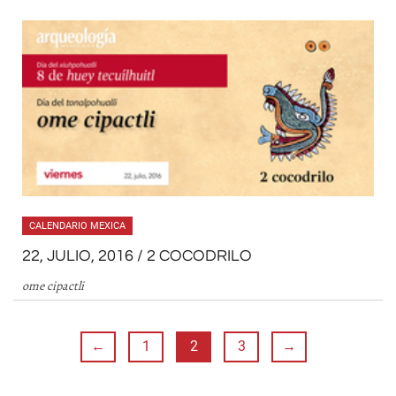
CALENDARIO MEXICA
22, JULIO, 2016 / 2 COCODRILO
ome cipactli
←
1
2
3
→