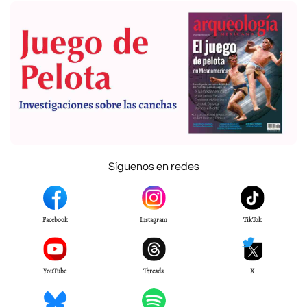
Síguenos en redes
Facebook
Instagram
TikTok
YouTube
Threads
X