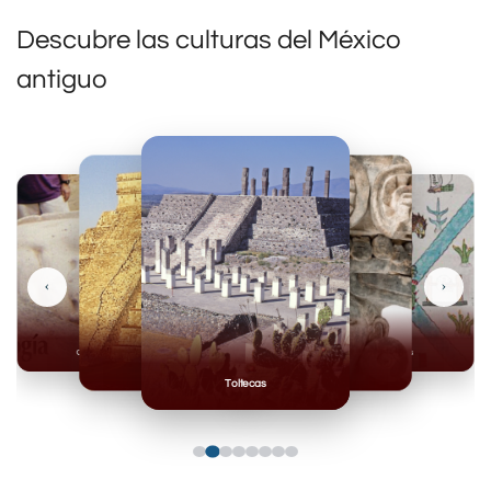
Descubre las culturas del México
antiguo
‹
›
Olmecas
Mexicas
Mayas
Mixteca
Toltecas