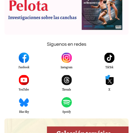
Síguenos en redes
Facebook
Instagram
TikTok
YouTube
Threads
X
Blue Sky
Spotify