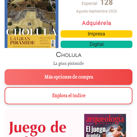
128
Especial
Agosto-Septiembre 2026
Adquiérela
Impresa
Digital
Cholula
La gran pirámide
Más opciones de compra
Explora el índice