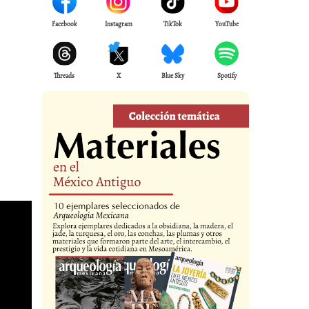
Facebook
Instagram
TikTok
YouTube
Threads
X
Blue Sky
Spotify