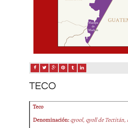
TECO
Teco
Denominación:
qyool
,
qyoll de Tectitán
,