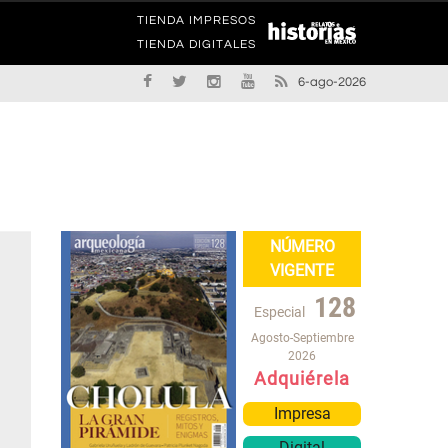
TIENDA IMPRESOS
TIENDA DIGITALES
6-ago-2026
NÚMERO
VIGENTE
128
Especial
Agosto-Septiembre
2026
Adquiérela
Impresa
Digital