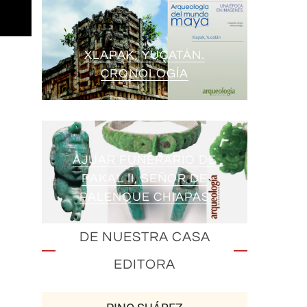
XLAPAK, YUCATÁN.
CRONOLOGÍA
AJUAR FUNERARIO DE
PAKAL II, SEÑOR DE
PALENQUE CHIAPAS
DE NUESTRA CASA
EDITORA