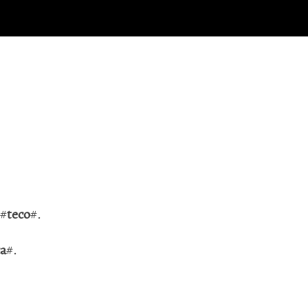
 #
teco
#.
ca
#.