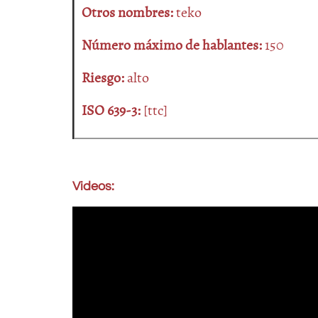
Otros nombres:
teko
Número máximo de hablantes:
150
Riesgo:
alto
ISO 639-3:
[ttc]
Videos: