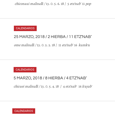
chiconaui malinalli
/
13. 0. 5. 6. 18 / 5
etz
’
nab
’
11
pop
CALENDARIOS
25 MARZO, 2018 / 2 HIERBA / 11 ETZ’NAB’
ome malinalli /
13. 0. 5. 5. 18 / 11
etz
’
nab
’
16
kumk
’
u
CALENDARIOS
5 MARZO, 2018 / 8 HIERBA / 4 ETZ’NAB’
chicuei malinalli /
13. 0. 5. 4. 18 / 4
etz
’
nab
’
16
k
’
ayab
’
CALENDARIOS