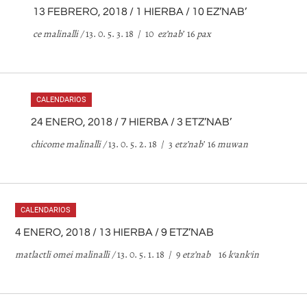
13 FEBRERO, 2018 / 1 HIERBA / 10 EZ’NAB’
ce malinalli /
13. 0. 5. 3. 18 / 10
ez
’
nab
’
16
pax
CALENDARIOS
24 ENERO, 2018 / 7 HIERBA / 3 ETZ’NAB’
chicome malinalli /
13. 0. 5. 2. 18 / 3
etz
’
nab
’
16
muwan
CALENDARIOS
4 ENERO, 2018 / 13 HIERBA / 9 ETZ’NAB
matlactli omei malinalli /
13. 0. 5. 1. 18 / 9
etz
’
nab
16
k’ank’in