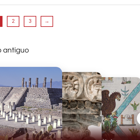
2
3
→
o antiguo