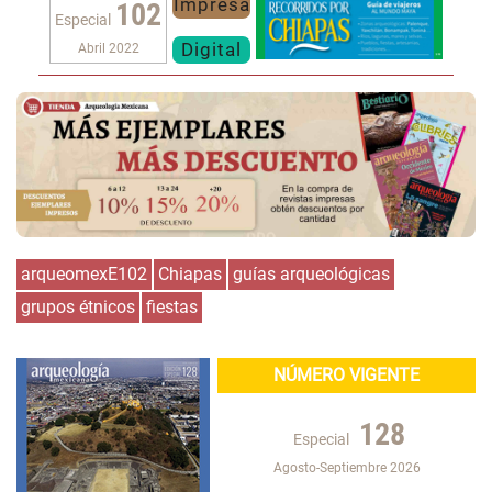
Impresa
102
Especial
Digital
Abril 2022
arqueomexE102
Chiapas
guías arqueológicas
grupos étnicos
fiestas
NÚMERO VIGENTE
128
Especial
Agosto-Septiembre 2026