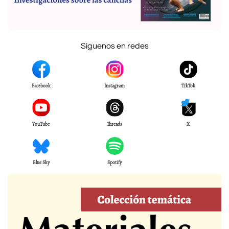
Síguenos en redes
Facebook
Instagram
TikTok
YouTube
Threads
X
Blue Sky
Spotify