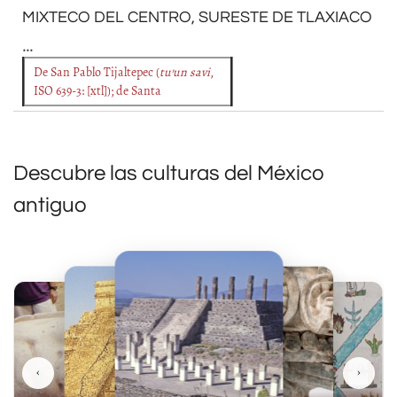
MIXTECO DEL CENTRO, SURESTE DE TLAXIACO
...
De San Pablo Tijaltepec (
tu’un savi
,
ISO 639-3: [xtl]); de Santa
Descubre las culturas del México
antiguo
‹
›