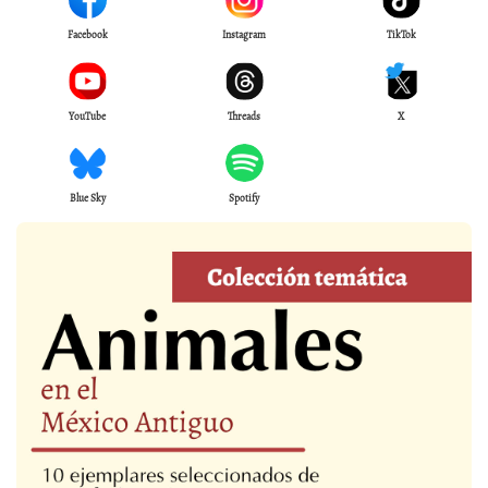
Facebook
Instagram
TikTok
YouTube
Threads
X
Blue Sky
Spotify