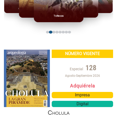
Olmecas
Mexicas
Mayas
Mixteca
Toltecas
NÚMERO VIGENTE
128
Especial
Agosto-Septiembre 2026
Adquiérela
Impresa
Digital
Cholula