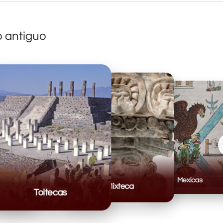
o antiguo
Mexicas
Mixteca
Toltecas