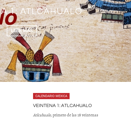
A 1: ATLCAHUALO
LEER MÁS
CALENDARIO MEXICA
VEINTENA 1: ATLCAHUALO
Atlcahualo,
primero de las 18 veintenas