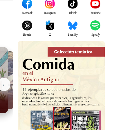
Facebook
Instagram
TikTok
YouTube
Threads
X
Blue Sky
Spotify
›
Casas Grandes