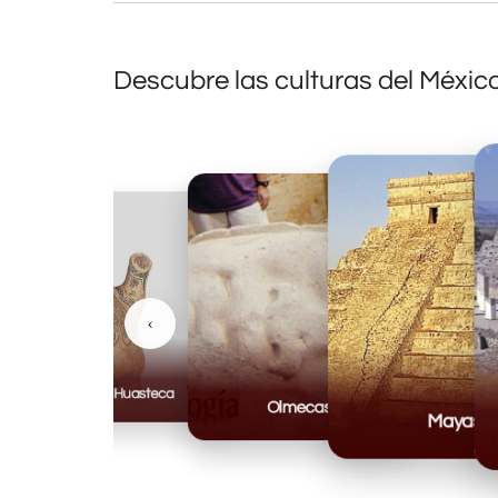
Descubre las culturas del Méxic
‹
Huasteca
Olmecas
Mayas