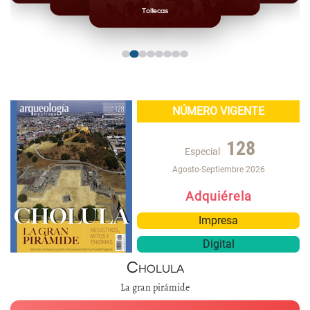
Mayas
Mixteca
Toltecas
NÚMERO VIGENTE
128
Especial
Agosto-Septiembre 2026
Adquiérela
Impresa
Digital
Cholula
La gran pirámide