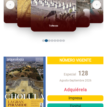
‹
›
Olmecas
Mexicas
Mayas
Mixteca
Toltecas
NÚMERO VIGENTE
128
Especial
Agosto-Septiembre 2026
Adquiérela
Impresa
Digital