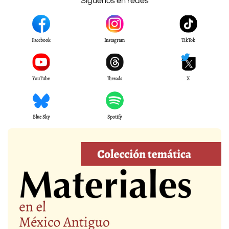
Síguenos en redes
Facebook
Instagram
TikTok
YouTube
Threads
X
Blue Sky
Spotify