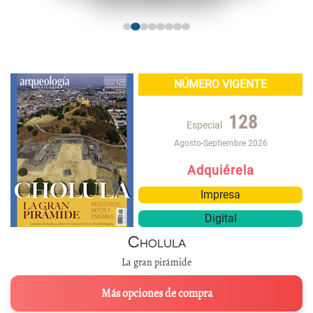
NÚMERO VIGENTE
128
Especial
Agosto-Septiembre 2026
Adquiérela
Impresa
Digital
Cholula
La gran pirámide
Más opciones de compra