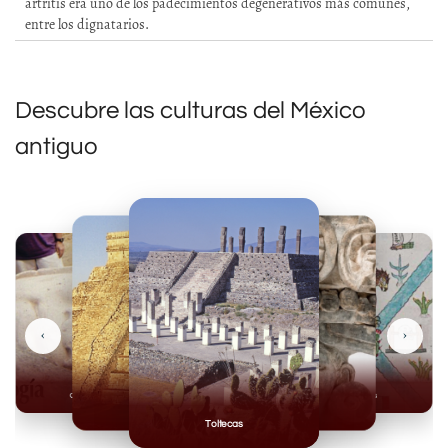
artritis era uno de los padecimientos degenerativos más comunes,
entre los dignatarios.
Descubre las culturas del México
antiguo
‹
›
Olmecas
Mexicas
Mayas
Mixteca
Toltecas