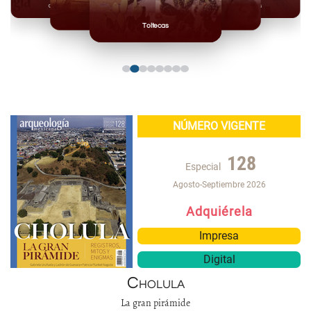
Olmecas
Mexicas
Mayas
Mixteca
Toltecas
NÚMERO VIGENTE
128
Especial
Agosto-Septiembre 2026
Adquiérela
Impresa
Digital
Cholula
La gran pirámide