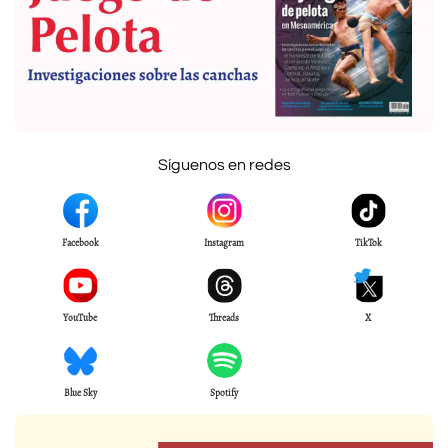
Síguenos en redes
Facebook
Instagram
TikTok
YouTube
Threads
X
Blue Sky
Spotify