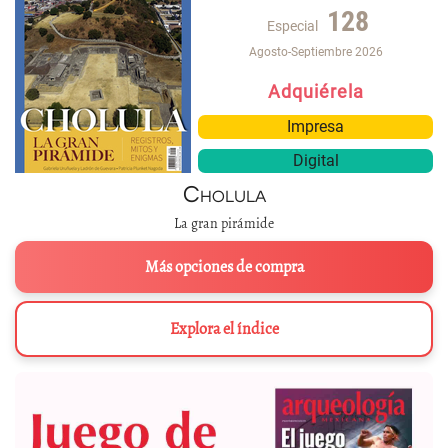
128
Especial
Agosto-Septiembre 2026
Adquiérela
Impresa
Digital
Cholula
La gran pirámide
Más opciones de compra
Explora el índice