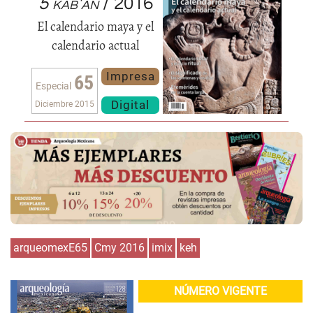
5 kab'an
/ 2016
El calendario maya y el
calendario actual
Impresa
65
Especial
Digital
Diciembre 2015
arqueomexE65
Cmy 2016
imix
keh
NÚMERO VIGENTE