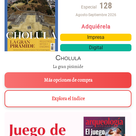
128
Especial
Agosto-Septiembre 2026
Adquiérela
Impresa
Digital
Cholula
La gran pirámide
Más opciones de compra
Explora el índice