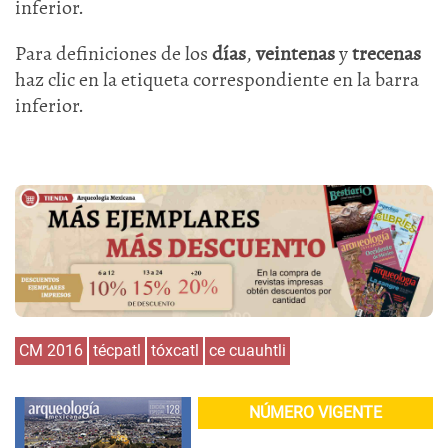
inferior.
Para definiciones de los
días
,
veintenas
y
trecenas
haz clic en la etiqueta correspondiente en la barra
inferior.
CM 2016
técpatl
tóxcatl
ce cuauhtli
NÚMERO VIGENTE