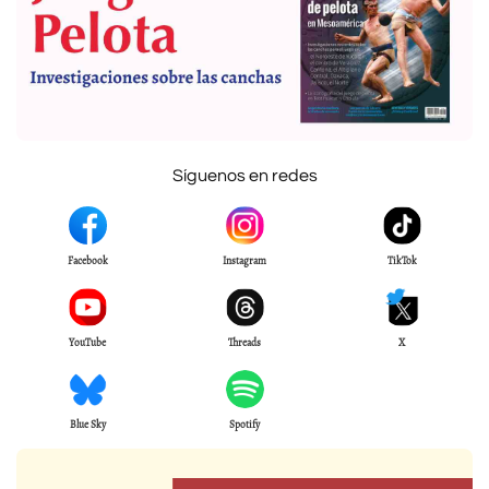
Síguenos en redes
Facebook
Instagram
TikTok
YouTube
Threads
X
Blue Sky
Spotify