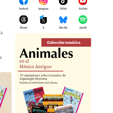
Facebook
Instagram
TikTok
YouTube
Threads
X
Blue Sky
Spotify
la
a