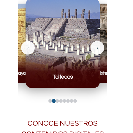
‹
›
Mayas
Mixteca
Toltecas
CONOCE NUESTROS