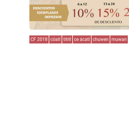
CF 2018
cóatl
títitl
ce ácatl
chuwen
muwan