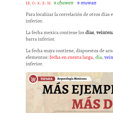
13. 0. 5. 2. 11
9
chuwen
9
muwan
Para localizar la correlación de otros días 
inferior.
La fecha mexica contiene los
días
,
veinten
barra inferior.
La fecha maya contiene, dispuestos de acue
elementos:
fecha en cuenta larga
,
día
,
vei
inferior.