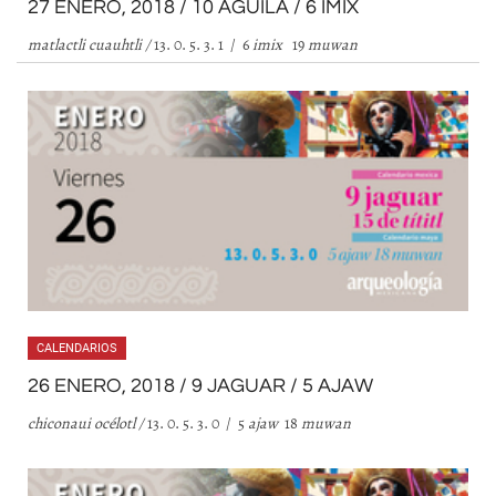
27 ENERO, 2018 / 10 ÁGUILA / 6 IMIX
matlactli cuauhtli /
13. 0. 5. 3. 1 / 6
imix
19
muwan
CALENDARIOS
26 ENERO, 2018 / 9 JAGUAR / 5 AJAW
chiconaui océlotl /
13. 0. 5. 3. 0 / 5
ajaw
18
muwan