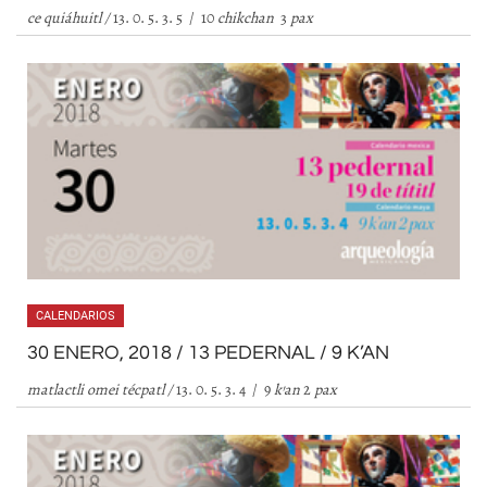
ce quiáhuitl /
13. 0. 5. 3. 5 / 10
chikchan
3
pax
CALENDARIOS
30 ENERO, 2018 / 13 PEDERNAL / 9 K’AN
matlactli omei técpatl /
13. 0. 5. 3. 4 / 9
k
’
an
2
pax