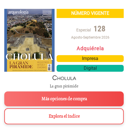
NÚMERO VIGENTE
128
Especial
Agosto-Septiembre 2026
Adquiérela
Impresa
Digital
Cholula
La gran pirámide
Más opciones de compra
Explora el índice