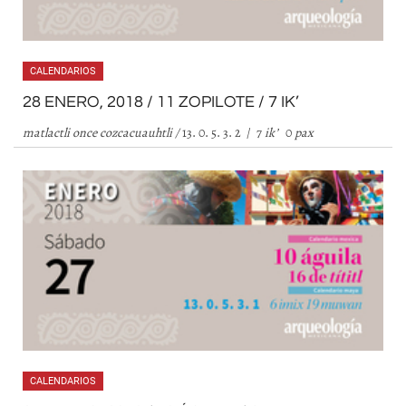
CALENDARIOS
28 ENERO, 2018 / 11 ZOPILOTE / 7 IK’
matlactli once cozcacuauhtli /
13. 0. 5. 3. 2 / 7
ik
’
0
pax
CALENDARIOS