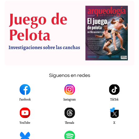
Síguenos en redes
Facebook
Instagram
TikTok
YouTube
Threads
X