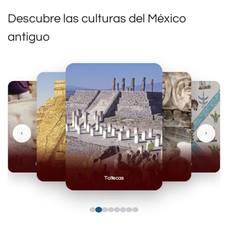
Descubre las culturas del México
antiguo
‹
›
Olmecas
Mexicas
Mayas
Mixteca
Toltecas