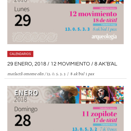
CALENDARIOS
29 ENERO, 2018 / 12 MOVIMIENTO / 8 AK’B’AL
matlactli omome olin /
13. 0. 5. 3. 3 / 8
ak
’
b
’
al
1
pax