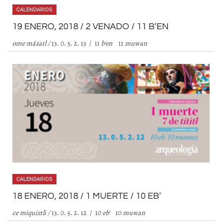
CALENDARIOS
19 ENERO, 2018 / 2 VENADO / 11 B’EN
ome mázatl /
13. 0. 5. 2. 13 / 11
b
’
en
11
muwan
CALENDARIOS
18 ENERO, 2018 / 1 MUERTE / 10 EB’
ce miquiztli /
13. 0. 5. 2. 12 / 10
eb
’
10
muwan