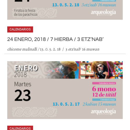
CALENDARIOS
24 ENERO, 2018 / 7 HIERBA / 3 ETZ’NAB’
chicome malinalli /
13. 0. 5. 2. 18 / 3
etz
’
nab
’
16
muwan
CALENDARIOS