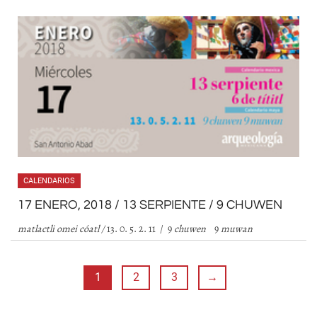
CALENDARIOS
17 ENERO, 2018 / 13 SERPIENTE / 9 CHUWEN
matlactli omei cóatl /
13. 0. 5. 2. 11 / 9
chuwen
9
muwan
1
2
3
→