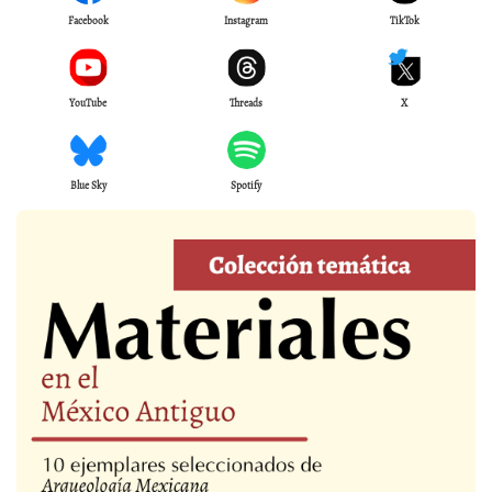
Facebook
Instagram
TikTok
YouTube
Threads
X
Blue Sky
Spotify