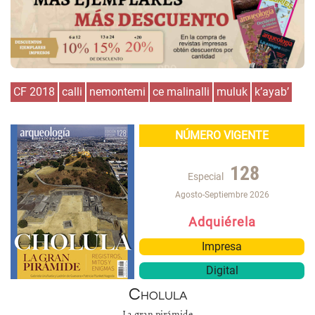
CF 2018
calli
nemontemi
ce malinalli
muluk
k’ayab’
NÚMERO VIGENTE
128
Especial
Agosto-Septiembre 2026
Adquiérela
Impresa
Digital
Cholula
La gran pirámide