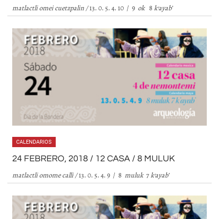
matlactli omei cuetzpalin /
13. 0. 5. 4. 10 / 9
ok
8
k
’
ayab
’
CALENDARIOS
24 FEBRERO, 2018 / 12 CASA / 8 MULUK
matlactli omome calli /
13. 0. 5. 4. 9 / 8
muluk
7
k
’
ayab
’