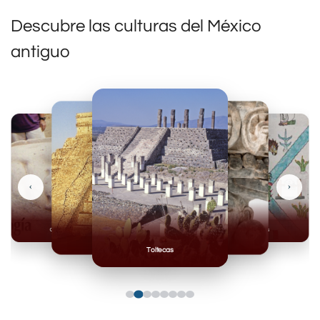
Descubre las culturas del México
antiguo
‹
›
Olmecas
Mexicas
Mayas
Mixteca
Toltecas