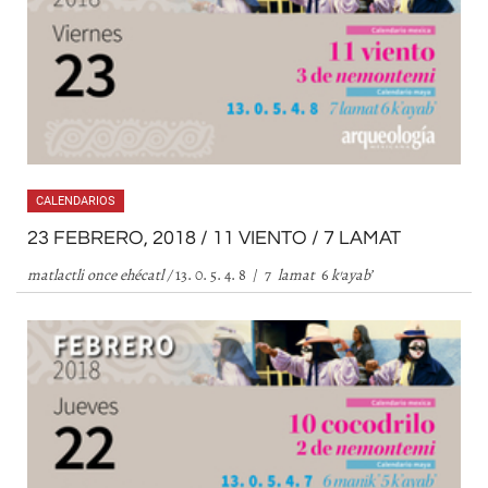
CALENDARIOS
23 FEBRERO, 2018 / 11 VIENTO / 7 LAMAT
matlactli once ehécatl /
13. 0. 5. 4. 8 / 7
lamat
6
k
’
ayab
’