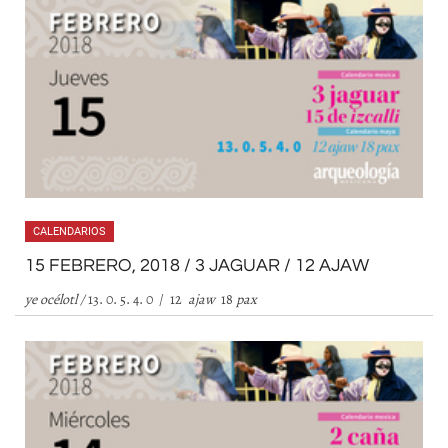
CALENDARIOS
15 FEBRERO, 2018 / 3 JAGUAR / 12 AJAW
ye océlotl /
13. 0. 5. 4. 0 / 12
ajaw
18
pax