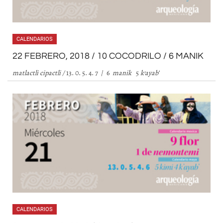
CALENDARIOS
22 FEBRERO, 2018 / 10 COCODRILO / 6 MANIK
matlactli cipactli /
13. 0. 5. 4. 7 / 6
manik
5
k
’
ayab
’
CALENDARIOS