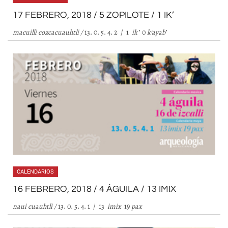
17 FEBRERO, 2018 / 5 ZOPILOTE / 1 IK’
macuilli cozcacuauhtli /
13. 0. 5. 4. 2 / 1
ik
’
0
k
’
ayab
’
CALENDARIOS
16 FEBRERO, 2018 / 4 ÁGUILA / 13 IMIX
naui cuauhtli /
13. 0. 5. 4. 1 / 13
imix
19
pax