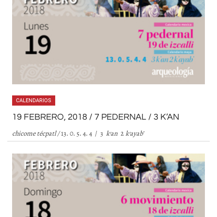
CALENDARIOS
19 FEBRERO, 2018 / 7 PEDERNAL / 3 K’AN
chicome técpatl /
13. 0. 5. 4. 4 / 3
k
’
an
2
k
’
ayab
’