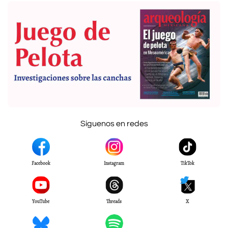
Síguenos en redes
Facebook
Instagram
TikTok
YouTube
Threads
X