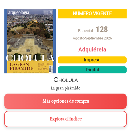
NÚMERO VIGENTE
128
Especial
Agosto-Septiembre 2026
Adquiérela
Impresa
Digital
Cholula
La gran pirámide
Más opciones de compra
Explora el índice