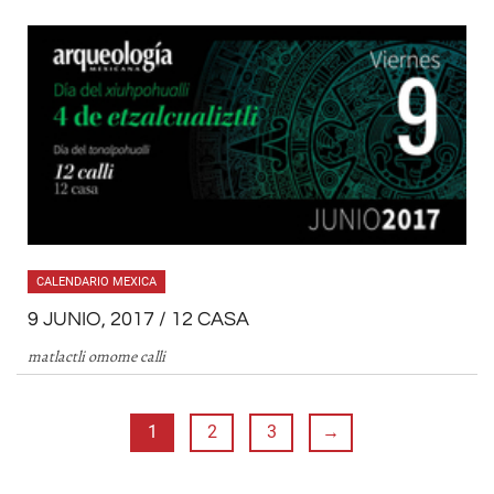
CALENDARIO MEXICA
9 JUNIO, 2017 / 12 CASA
matlactli omome calli
1
2
3
→