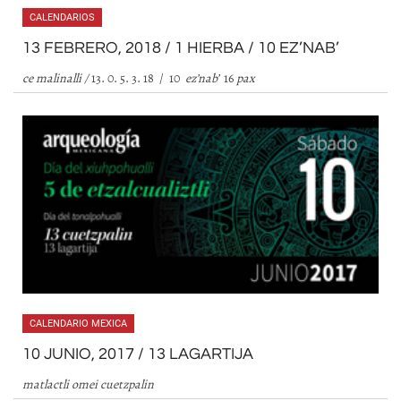
CALENDARIOS
13 FEBRERO, 2018 / 1 HIERBA / 10 EZ’NAB’
ce malinalli /
13. 0. 5. 3. 18 / 10
ez
’
nab
’
16
pax
CALENDARIO MEXICA
10 JUNIO, 2017 / 13 LAGARTIJA
matlactli omei cuetzpalin