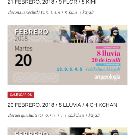
21 FEBRERO, 2018 / 9 FLOR / 5 KIMI
chiconaui xóchitl /
13. 0. 5. 4. 6 / 5
kimi
4
k
’
ayab
’
CALENDARIOS
20 FEBRERO, 2018 / 8 LLUVIA / 4 CHIKCHAN
chicuei quiáhuitl /
13. 0. 5. 4. 5 / 4
chikchan
3
k
’
ayab
’