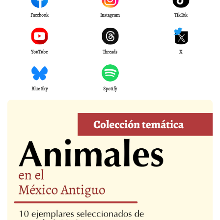
Facebook
Instagram
TikTok
YouTube
Threads
X
Blue Sky
Spotify