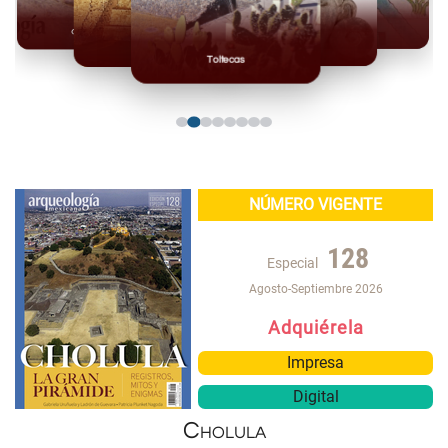
Olmecas
Mexicas
Mayas
Mixteca
Toltecas
NÚMERO VIGENTE
128
Especial
Agosto-Septiembre 2026
Adquiérela
Impresa
Digital
Cholula