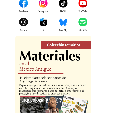
Facebook
Instagram
TikTok
YouTube
Threads
X
Blue Sky
Spotify