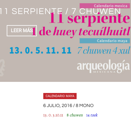
/ 11 SERPIENTE / 7 CHUWEN
/ 4 SERPIENTE/ 13 CHUWEN
 3 SERPIENTE / 12 CHUWEN
 10 SERPIENTE / 6 CHUWEN
/ 9 SERPIENTE / 5 CHUWEN
 2 SERPIENTE / 11 CHUWEN
LEER MÁS
LEER MÁS
LEER MÁS
LEER MÁS
LEER MÁS
LEER MÁS
CALENDARIO MAYA
6 JULIO, 2016 / 8 MONO
13. 0. 3.10.11
8
chuwen
14
tzek