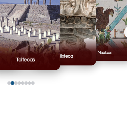
Mexicas
Mixteca
Toltecas