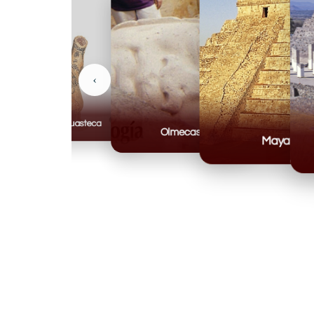
‹
Huasteca
Olmecas
Mayas