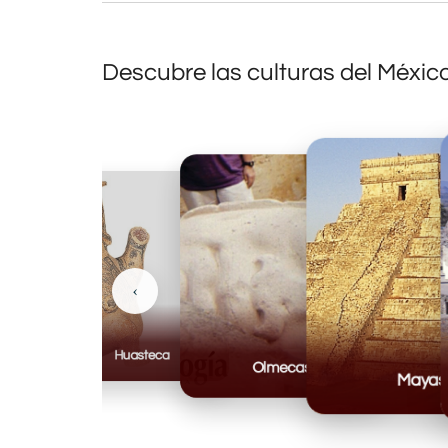
Descubre las culturas del Méxic
‹
Huasteca
Olmecas
Mayas