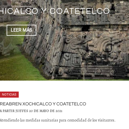
HICALCO Y COATETELCO
LEER MÁS
NOTICIAS
REABREN XOCHICALCO Y COATETELCO
A PARTIR JUEVES 20 DE MAYO DE 2021
Atendiendo las medidas sanitarias para comodidad de los visitantes.