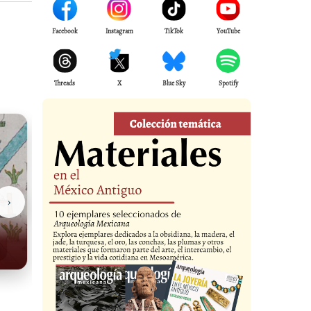
Facebook
Instagram
TikTok
YouTube
Threads
X
Blue Sky
Spotify
›
Casas Grandes