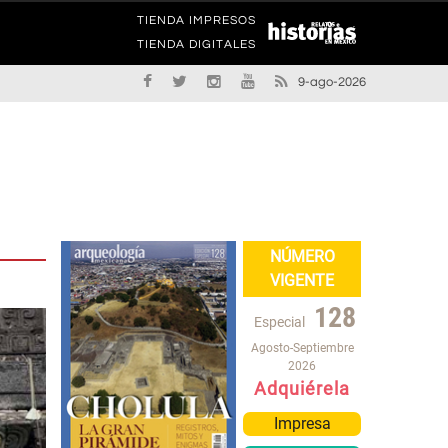
TIENDA IMPRESOS
TIENDA DIGITALES
9-ago-2026
NÚMERO
VIGENTE
128
Especial
Agosto-Septiembre
2026
Adquiérela
Impresa