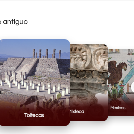
o antiguo
Mexicas
Mixteca
Toltecas