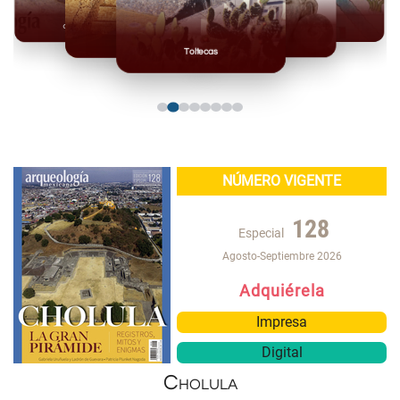
Olmecas
Mexicas
Mayas
Mixteca
Toltecas
NÚMERO VIGENTE
128
Especial
Agosto-Septiembre 2026
Adquiérela
Impresa
Digital
Cholula