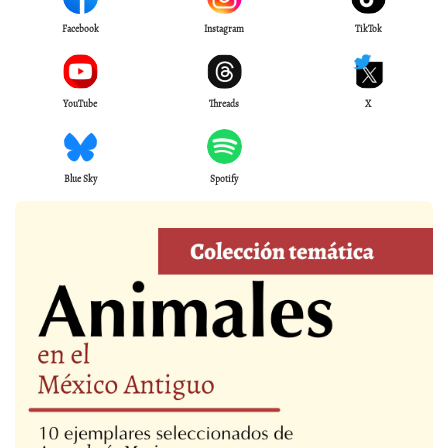
Facebook
Instagram
TikTok
YouTube
Threads
X
Blue Sky
Spotify