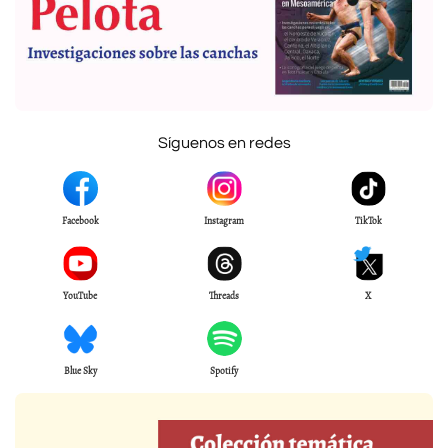
Síguenos en redes
Facebook
Instagram
TikTok
YouTube
Threads
X
Blue Sky
Spotify