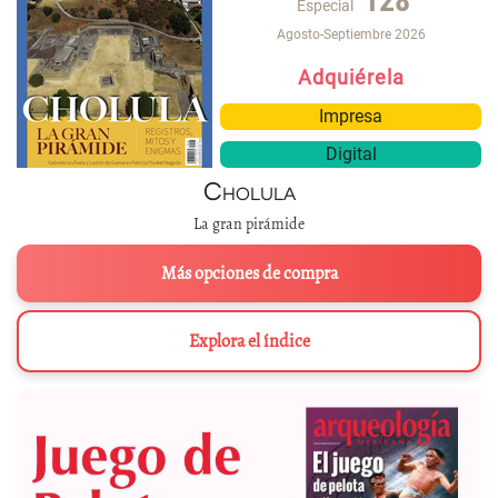
128
Especial
Agosto-Septiembre 2026
Adquiérela
Impresa
Digital
Cholula
La gran pirámide
Más opciones de compra
Explora el índice