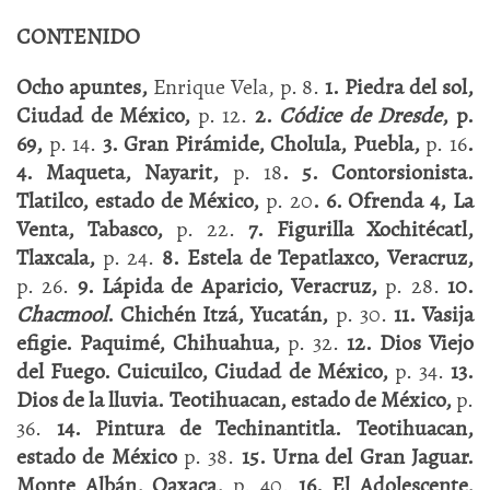
CONTENIDO
Ocho apuntes,
Enrique Vela, p. 8.
1. Piedra del sol,
Ciudad de México,
p. 12.
2.
Códice de Dresde
, p.
69,
p. 14.
3. Gran Pirámide, Cholula, Puebla,
p. 16
.
4. Maqueta, Nayarit,
p. 18
. 5. Contorsionista.
Tlatilco, estado de México,
p. 20
. 6. Ofrenda 4, La
Venta, Tabasco,
p. 22.
7. Figurilla Xochitécatl,
Tlaxcala,
p. 24.
8. Estela de Tepatlaxco, Veracruz,
p. 26.
9. Lápida de Aparicio, Veracruz,
p. 28.
10.
Chacmool
. Chichén Itzá, Yucatán,
p. 30.
11. Vasija
efigie. Paquimé, Chihuahua,
p. 32.
12. Dios Viejo
del Fuego. Cuicuilco, Ciudad de México,
p. 34.
13.
Dios de la lluvia. Teotihuacan, estado de México,
p.
36.
14. Pintura de Techinantitla. Teotihuacan,
estado de México
p. 38.
15. Urna del Gran Jaguar.
Monte Albán, Oaxaca,
p. 40.
16. El Adolescente,