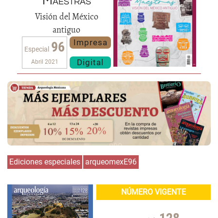
Maestras
Visión del México
antiguo
Impresa
96
Especial
Digital
Abril 2021
Ediciones especiales
arqueomexE96
NÚMERO VIGENTE