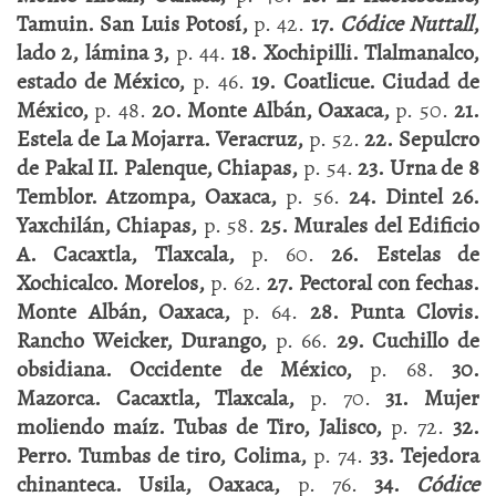
Tamuin. San Luis Potosí,
p. 42.
17.
Códice Nuttall
,
lado 2, lámina 3,
p. 44.
18. Xochipilli. Tlalmanalco,
estado de México,
p. 46.
19. Coatlicue. Ciudad de
México,
p. 48.
20. Monte Albán, Oaxaca,
p. 50.
21.
Estela de La Mojarra. Veracruz,
p. 52.
22. Sepulcro
de Pakal II. Palenque, Chiapas,
p. 54.
23. Urna de 8
Temblor. Atzompa, Oaxaca,
p. 56.
24. Dintel 26.
Yaxchilán, Chiapas,
p. 58.
25. Murales del Edificio
A. Cacaxtla, Tlaxcala,
p. 60.
26. Estelas de
Xochicalco. Morelos,
p. 62.
27. Pectoral con fechas.
Monte Albán, Oaxaca,
p. 64.
28. Punta Clovis.
Rancho Weicker, Durango,
p. 66.
29. Cuchillo de
obsidiana. Occidente de México,
p. 68.
30.
Mazorca. Cacaxtla, Tlaxcala,
p. 70.
31. Mujer
moliendo maíz. Tubas de Tiro, Jalisco,
p. 72.
32.
Perro. Tumbas de tiro, Colima,
p. 74.
33. Tejedora
chinanteca. Usila, Oaxaca,
p. 76.
34.
Códice