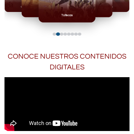
Olmecas
Mexicas
Mayas
Mixteca
Toltecas
CONOCE NUESTROS CONTENIDOS
DIGITALES