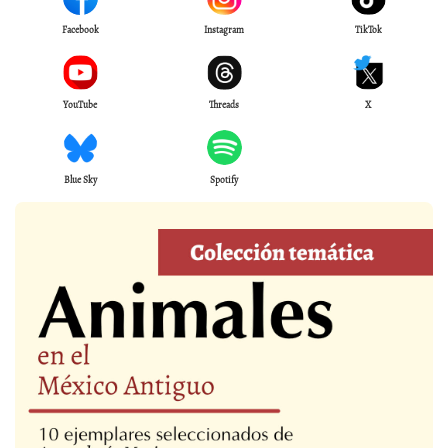
Facebook
Instagram
TikTok
YouTube
Threads
X
Blue Sky
Spotify