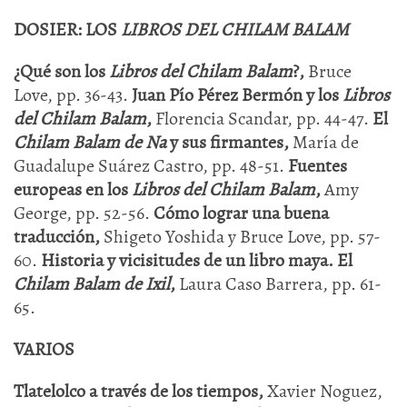
DOSIER: LOS
LIBROS DEL CHILAM BALAM
¿Qué son los
Libros del Chilam Balam
?,
Bruce
Love, pp. 36-43.
Juan Pío Pérez Bermón y los
Libros
del Chilam Balam
,
Florencia Scandar, pp. 44-47.
El
Chilam Balam de
Na
y sus firmantes,
María de
Guadalupe Suárez Castro, pp. 48-51.
Fuentes
europeas en los
Libros del Chilam Balam
,
Amy
George, pp. 52-56.
Cómo lograr una buena
traducción,
Shigeto Yoshida y Bruce Love, pp. 57-
60.
Historia y vicisitudes de un libro maya. El
Chilam Balam de Ixil
,
Laura Caso Barrera, pp. 61-
65.
VARIOS
Tlatelolco a través de los tiempos,
Xavier Noguez,