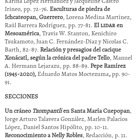
Karina López Hernández y Jacqueline Castro
Irineo, pp. 72-76.
Esculturas de piedra de
Ichcateopan, Guerrero
, Lorena Medina Martínez,
Raúl Barrera Rodríguez, pp. 77-81.
El
lidar
en
Mesoamérica
, Travis W. Stanton, Kenichiro
Tsukamoto, Juan C. Fernández-Díaz y Nicolas C.
Barth, 82-87.
Relación y presagios del cacique
Xonácatl, según la crónica del padre Tello
, Manuel
A. Hermann Lejarazu, pp. 88-89.
Pepe Ramírez
(1945-2020),
Eduardo Matos Moctezuma
,
pp. 90-
91.
SECCIONES
Un cráneo
Tzompantli
en Santa María Cuepopan
,
Jorge Arturo Talavera González, Marlen Palacios
López, Daniel Santos Hipólito, pp. 10-11.
Reconocimiento a Nelly Robles
, Redacción, p. 11.