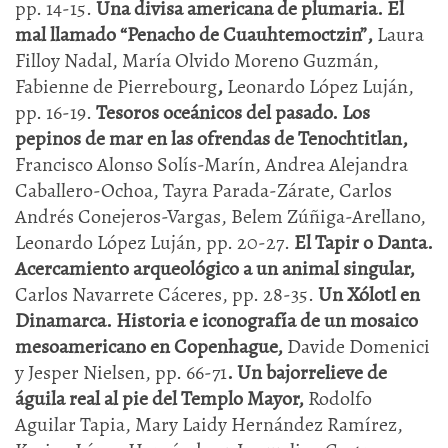
pp. 14-15.
Una divisa americana de plumaria. El
mal llamado “Penacho de Cuauhtemoctzin”,
Laura
Filloy Nadal, María Olvido Moreno Guzmán,
Fabienne de Pierrebourg
,
Leonardo López Luján,
pp. 16-19.
Tesoros oceánicos del pasado. Los
pepinos de mar en las ofrendas de Tenochtitlan,
Francisco Alonso Solís-Marín, Andrea Alejandra
Caballero-Ochoa, Tayra Parada-Zárate, Carlos
Andrés Conejeros-Vargas, Belem Zúñiga-Arellano,
Leonardo López Luján, pp. 20-27.
El Tapir o Danta.
Acercamiento arqueológico a un animal singular,
Carlos Navarrete Cáceres, pp. 28-35.
Un Xólotl en
Dinamarca. Historia e iconografía de un mosaico
mesoamericano en Copenhague,
Davide Domenici
y Jesper Nielsen, pp. 66-71
. Un bajorrelieve de
águila real al pie del Templo Mayor,
Rodolfo
Aguilar Tapia, Mary Laidy Hernández Ramírez,