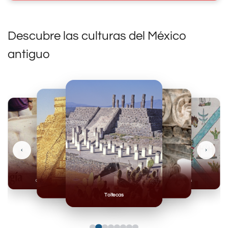
Descubre las culturas del México
antiguo
‹
›
Olmecas
Mexicas
Mayas
Mixteca
Toltecas