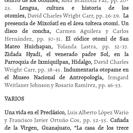
centro de los otomíes,
Rosa Brambila Paz, pp. 20-
25.
Lengua, cultura e historia de los
otomíes,
David Charles Wright Carr, pp. 26-29.
La
presencia de Mixcóatl en el área tolteca otomí. Un
disco de concha,
Carmen Aguilera y Carlos
Hernández, pp. 30-31.
El códice otomí de San
Mateo Huichapan,
Yolanda Lastra, pp. 32-37.
Zidada Hyadi, el venerado padre Sol, en la
Parroquia de Ixmiquilpan, Hidalgo,
David Charles
Wright Carr, pp. 38-45.
Indumentaria otopame en
el Museo Nacional de Antropología,
Irmgard
Weitlaner Johnson y Rosario Ramírez, pp. 46-53.
VARIOS
Una vida en el Preclásico,
Luis Alberto López Wario
y Francisco Javier Ortuño Cos, pp. 52-55.
Cañada
de la Virgen, Guanajuato, “La casa de los trece