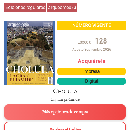
Ediciones regulares
arqueomex73
NÚMERO VIGENTE
128
Especial
Agosto-Septiembre 2026
Adquiérela
Impresa
Digital
Cholula
La gran pirámide
Más opciones de compra
Explora el índice