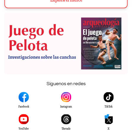
Síguenos en redes
Facebook
Instagram
TikTok
YouTube
Threads
X