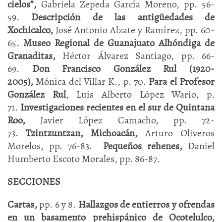
cielos”,
Gabriela Zepeda García Moreno, pp. 56-
59.
Descripción de las antigüedades de
Xochicalco,
José Antonio Alzate y Ramírez, pp. 60-
65.
Museo Regional de Guanajuato Alhóndiga de
Granaditas,
Héctor Álvarez Santiago, pp. 66-
69.
Don Francisco González Rul (1920-
2005),
Mónica del Villar K., p. 70.
Para el Profesor
González Rul
, Luis Alberto López Wario, p.
71.
Investigaciones recientes en el sur de Quintana
Roo,
Javier López Camacho, pp. 72-
73.
Tzintzuntzan, Michoacán,
Arturo Oliveros
Morelos, pp. 76-83.
Pequeños rehenes,
Daniel
Humberto Escoto Morales, pp. 86-87.
SECCIONES
Cartas,
pp. 6 y 8.
Hallazgos de entierros y ofrendas
en un basamento prehispánico de Ocotelulco,