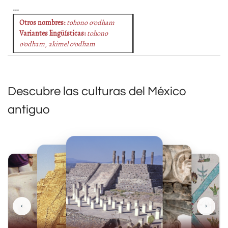
...
Otros nombres:
tohono o’odham
Variantes lingüísticas:
tohono
o’odham
,
akimel o’odham
Descubre las culturas del México
antiguo
‹
›