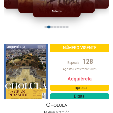
Olmecas
Mexicas
Mayas
Mixteca
Toltecas
NÚMERO VIGENTE
128
Especial
Agosto-Septiembre 2026
Adquiérela
Impresa
Digital
Cholula
La gran pirámide