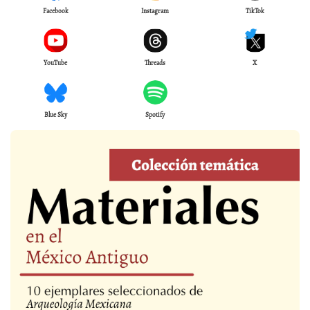
Facebook
Instagram
TikTok
YouTube
Threads
X
Blue Sky
Spotify