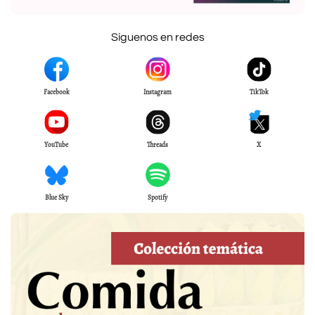
Síguenos en redes
Facebook
Instagram
TikTok
YouTube
Threads
X
Blue Sky
Spotify