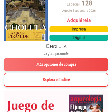
128
Especial
Agosto-Septiembre 2026
Adquiérela
Impresa
Digital
Cholula
La gran pirámide
Más opciones de compra
Explora el índice