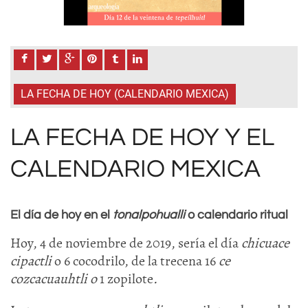
LA FECHA DE HOY (CALENDARIO MEXICA)
LA FECHA DE HOY Y EL
CALENDARIO MEXICA
El día de hoy en el
tonalpohualli
o calendario ritual
Hoy, 4 de noviembre de 2019, sería el día
chicuace
cipactli
o 6 cocodrilo, de la trecena 16
ce
cozcacuauhtli o
1 zopilote
.