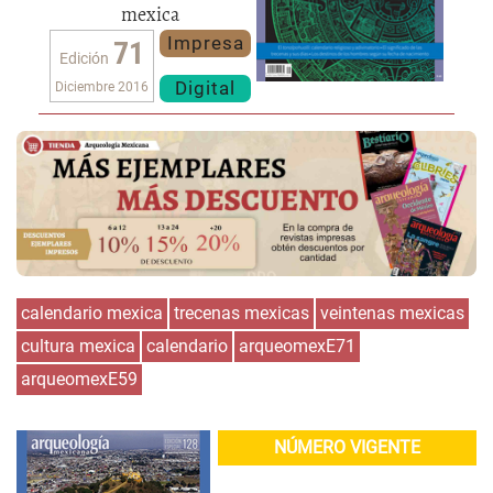
mexica
Impresa
71
Edición
Digital
Diciembre 2016
calendario mexica
trecenas mexicas
veintenas mexicas
cultura mexica
calendario
arqueomexE71
arqueomexE59
NÚMERO VIGENTE