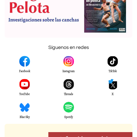
Síguenos en redes
Facebook
Instagram
TikTok
YouTube
Threads
X
Blue Sky
Spotify