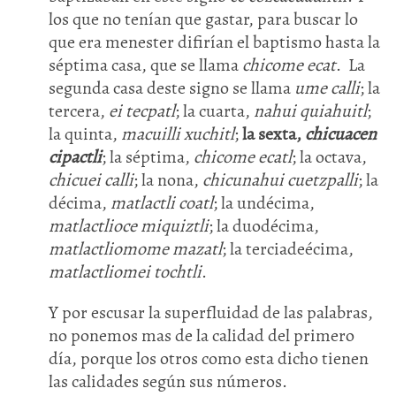
los que no tenían que gastar, para buscar lo
que era menester difirían el baptismo hasta la
séptima casa, que se llama
chicome ecat
. La
segunda casa deste signo se llama
ume calli
; la
tercera,
ei tecpatl
; la cuarta,
nahui quiahuitl
;
la quinta,
macuilli xuchitl
;
la sexta,
chicuacen
cipactli
; la séptima,
chicome ecatl
; la octava,
chicuei calli
; la nona,
chicunahui cuetzpalli
; la
décima,
matlactli coatl
; la undécima,
matlactlioce miquiztli
; la duodécima,
matlactliomome mazatl
; la terciadeécima,
matlactliomei tochtli
.
Y por escusar la superfluidad de las palabras,
no ponemos mas de la calidad del primero
día, porque los otros como esta dicho tienen
las calidades según sus números.