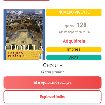
NÚMERO VIGENTE
128
Especial
Agosto-Septiembre 2026
Adquiérela
Impresa
Digital
Cholula
La gran pirámide
Más opciones de compra
Explora el índice