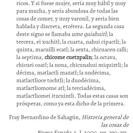
ricos. Y si fuese mujer, sería muy hábil y muy
para mucha, y sería abundosa de todas las
cosas de comer, y muy varonil, y sería bien
hablada y discreta, etcétera. La segunda casa
deste signo se llamaba
ume quiahuitl
; la
tercera, ei xuchitl; la cuarta, nahui cipactli; la
quinta, macuilli ecatl; la sexta, chicuacen calli;
la septima,
chicome cuetzpalin
; la octava,
chicuei coatl; la nona, chicunahui miquiztli; la
décima, matlactli mazatl; la undécima,
matlactlioce tochtli; la duodécima,
matlactliomome atl; la terciadécima,
matlactliomei itzcuintli. Todas estas casas son
prósperas, como ya esta dicho de la primera.
Fray Bernardino de Sahagún,
Historia general de
las cosas de
Nueva España
, t. I, 2000, pp. 390-391.