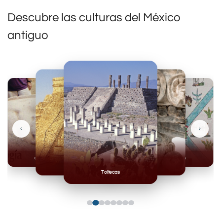
Descubre las culturas del México
antiguo
‹
›
Olmecas
Mexicas
Mayas
Mixteca
Toltecas