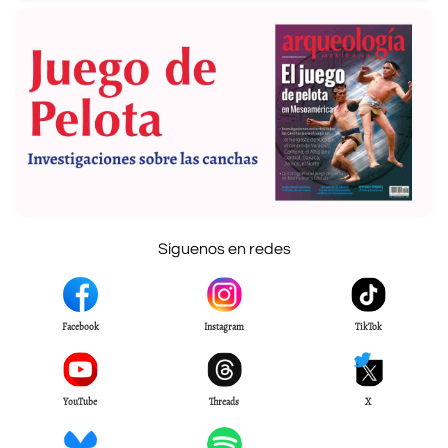
Síguenos en redes
Facebook
Instagram
TikTok
YouTube
Threads
X