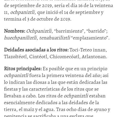
de septiembre de 2019, sería el día 16 de la veintena
11,
ochpaniztli
, que inició el 14 de septiembre y
termina el 3 de octubre de 2019.
Nombres:
Ochpaniztli
, “barrimiento”, “barrido”;
huechpaniliztli
,
tenahuatiliztli
“emplazamiento”.
Deidades asociadas a los ritos:
Toci-Teteo innan,
Tlazoltéotl, Cintéotl, Chicomecóatl, Atlantonan.
Ritos principales:
Es posible que en un principio
ochpaniztli
fuera la primera veintena del año; así
lo indican las diosas a las que están dedicadas las
fiestas y las características de los ritos que se
llevaban a cabo. Los ritos de
ochpaniztli
estaban
esencialmente dedicados a las deidades de la
tierra, el maíz y el agua. Tras ocho días de ayuno y
penitencia se sacrificaba a una esclava que