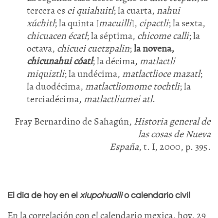
tercera es
ei quiahuitl
; la cuarta,
nahui
xúchitl
; la quinta [
macuilli
],
cipactli
; la sexta,
chicuacen
écatl
; la séptima,
chicome calli
; la
octava,
chicuei cuetzpalin
;
la novena,
chicunahui cóatl
; la décima,
matlactli
miquiztli
; la undécima,
matlactlioce mazatl
;
la duodécima,
matlactliomome tochtli
; la
terciadécima,
matlactliumei atl
.
Fray Bernardino de Sahagún,
Historia general de
las cosas de Nueva
España
, t. I, 2000, p. 395.
El día de hoy en el
xiupohualli
o calendario civil
En la correlación con el calendario mexica, hoy, 29