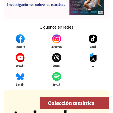
Síguenos en redes
Facebook
Instagram
TikTok
YouTube
Threads
X
Blue Sky
Spotify