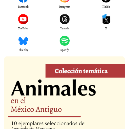
Facebook
Instagram
TikTok
YouTube
Threads
X
Blue Sky
Spotify