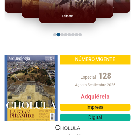
Olmecas
Mexicas
Mayas
Mixteca
Toltecas
NÚMERO VIGENTE
128
Especial
Agosto-Septiembre 2026
Adquiérela
Impresa
Digital
Cholula