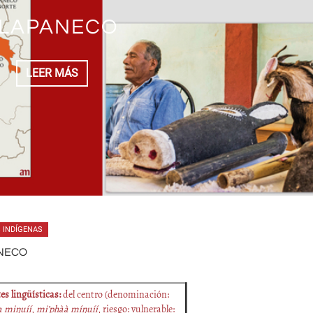
LAPANECO
LEER MÁS
 INDÍGENAS
NECO
es lingüísticas:
del centro (denominación:
a mi
ŋ
uíí
,
mi’phàà mí
ŋ
uíí
, riesgo: vulnerable: