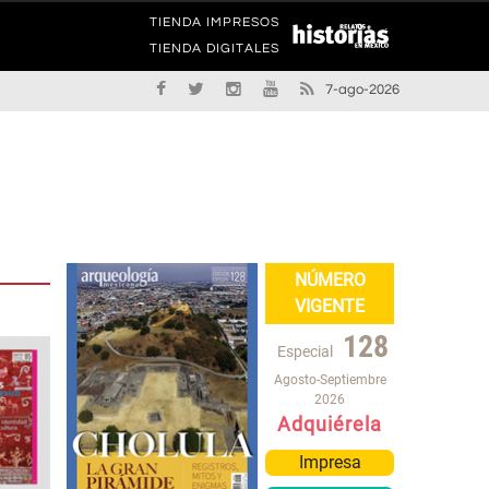
TIENDA IMPRESOS
TIENDA DIGITALES
7-ago-2026
NÚMERO
VIGENTE
128
Especial
Agosto-Septiembre
2026
Adquiérela
Impresa