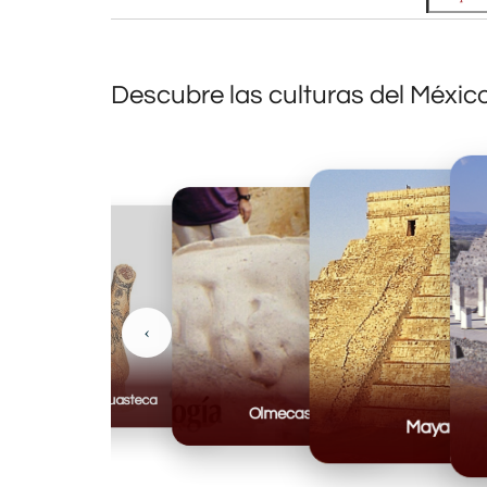
Descubre las culturas del Méxic
‹
Huasteca
Olmecas
Mayas