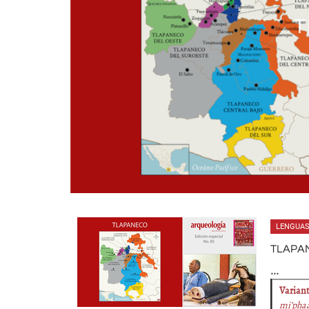
T
LENGUAS
TLAPA
...
Variant
mi’pha