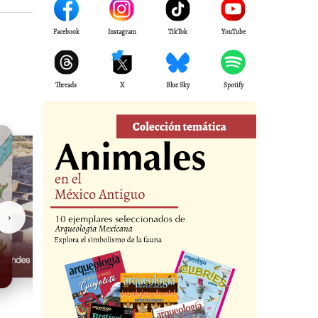
Facebook
Instagram
TikTok
YouTube
Threads
X
Blue Sky
Spotify
›
Casas Grandes