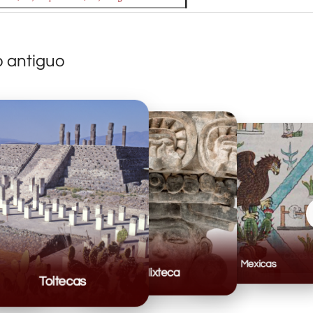
o antiguo
Mexicas
Mixteca
Toltecas