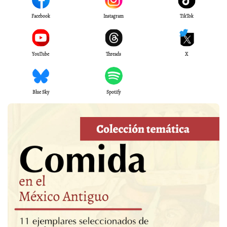
Facebook
Instagram
TikTok
YouTube
Threads
X
Blue Sky
Spotify