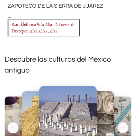
ZAPOTECO DE LA SIERRA DE JUÁREZ
...
San Ildefonso Villa Alta.
Del oeste de
Tuxtepec (
diza shisa’
,
diza
Descubre las culturas del México
antiguo
‹
›