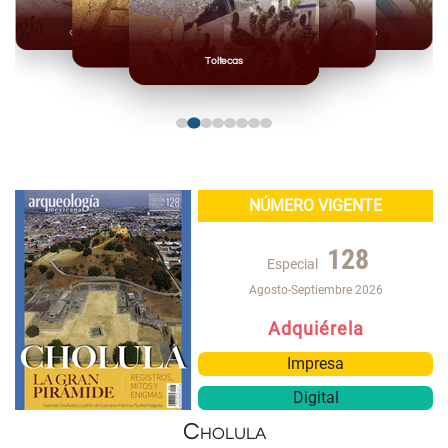
Olmecas
Mexicas
Mayas
Mixteca
Toltecas
NÚMERO VIGENTE
128
Especial
Agosto-Septiembre 2026
Adquiérela
Impresa
Digital
Cholula