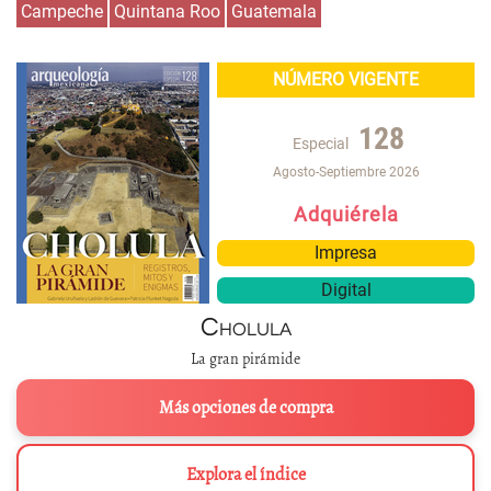
Campeche
Quintana Roo
Guatemala
NÚMERO VIGENTE
128
Especial
Agosto-Septiembre 2026
Adquiérela
Impresa
Digital
Cholula
La gran pirámide
Más opciones de compra
Explora el índice