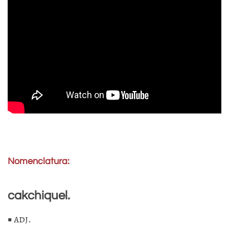
Nomenclatura:
cakchiquel.
■
adj
.