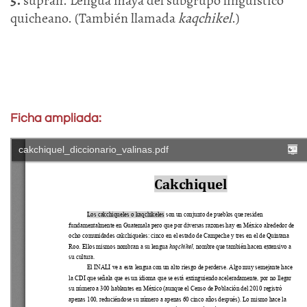
5.
supran. Lengua maya del subgrupo lingüístico
quicheano. (También llamada
kaqchikel
.)
Ficha ampliada: