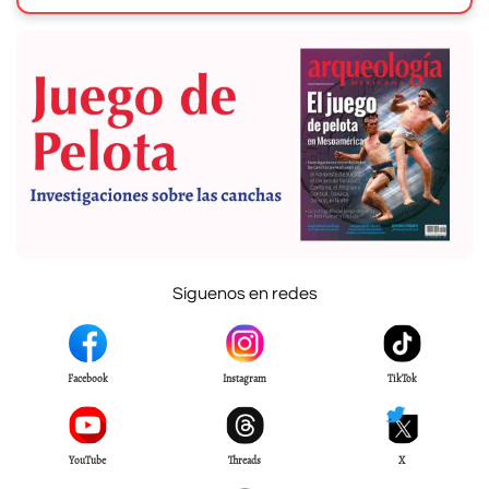
Síguenos en redes
Facebook
Instagram
TikTok
YouTube
Threads
X