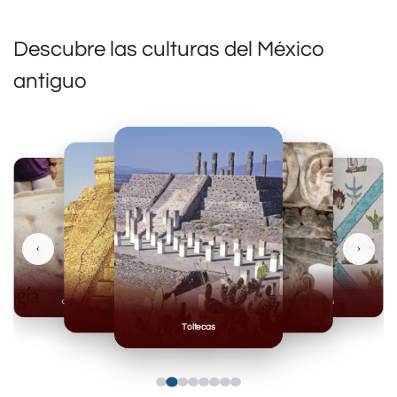
Descubre las culturas del México
antiguo
‹
›
Olmecas
Mexicas
Mayas
Mixteca
Toltecas