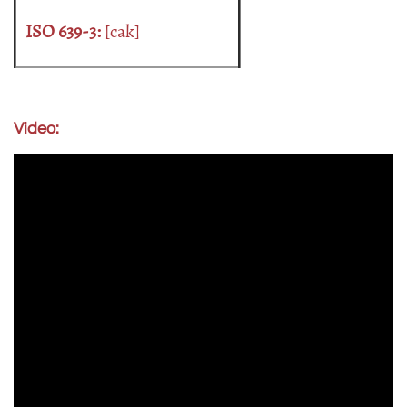
ISO 639-3:
[cak]
Video: