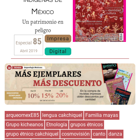
México
Un patrimonio en
peligro
Impresa
85
Especial
Digital
Abril 2019
arqueomexE85
lengua cakchiquel
Familia mayas
Grupo kicheanos
Etnología
grupos étnicos
grupo étnico cakchiquel
cosmovisión
canto
danza