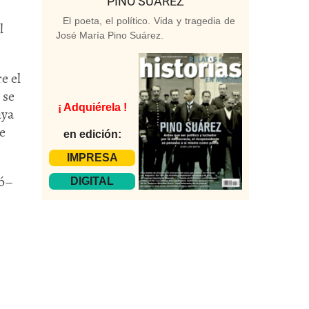
PINO SUÁREZ
El poeta, el político. Vida y tragedia de
l
José María Pino Suárez.
e el
 se
¡ Adquiérela !
aya
e
en edición:
IMPRESA
yó–
DIGITAL