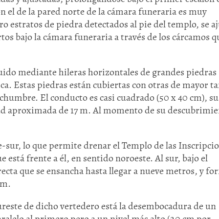
on el de la pared norte de la cámara funeraria es muy
 estratos de piedra detectados al pie del templo, se a
rtos bajo la cámara funeraria a través de los cárcamos q
truido mediante hileras horizontales de grandes piedras
stica. Estas piedras están cubiertas con otras de mayor 
chumbre. El conducto es casi cuadrado (50 x 40 cm), su
gitud aproximada de 17 m. Al momento de su descubrimi
e-sur, lo que permite drenar el Templo de las Inscripci
 está frente a él, en sentido noroeste. Al sur, bajo el
a recta que se ensancha hasta llegar a nueve metros, y f
cm.
ureste de dicho vertedero está la desembocadura de un
ralelo al primero pero a un nivel más alto (20 cm por