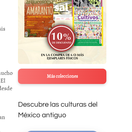
sis
“mucho
Más colecciones
 El
 desde
Descubre las culturas del
México antiguo
lan