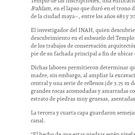
Templo de las Inscripciones, una edificac
B’ahlam
, en el lapso que duró en el trono 
de la ciudad maya–, entre los años 683 y 7
El investigador del INAH, quien descubriera
descubrimiento en el subsuelo del Templo 
de los trabajos de conservación arquitectó
pie de su fachada principal a fin de ubicar 
Dichas labores permitieron determinar que
madre, sin embargo, al ampliar la excavaci
central y una serie de rellenos (de 3.75 m d
grandes rocas acomodadas y amarradas con
estrato de piedras muy gruesas, asentadas
La tercera y cuarta capa guardaron semejan
canal.
“El hecho de que estas piedras estén nivel