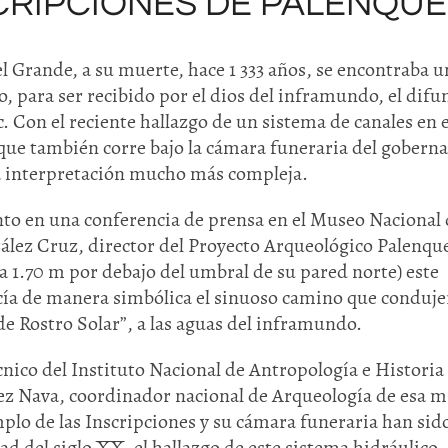
CRIPCIONES DE PALENQUE
el Grande, a su muerte, hace 1 333 años, se encontraba u
, para ser recibido por el dios del inframundo, el difu
. Con el reciente hallazgo de un sistema de canales en e
 que también corre bajo la cámara funeraria del gobern
a interpretación mucho más compleja.
nto en una conferencia de prensa en el Museo Nacional
lez Cruz, director del Proyecto Arqueológico Palenque
(a 1.70 m por debajo del umbral de su pared norte) este
ía de manera simbólica el sinuoso camino que conduje
de Rostro Solar”, a las aguas del inframundo.
cnico del Instituto Nacional de Antropología e Historia
hez Nava, coordinador nacional de Arqueología de esa 
plo de las Inscripciones y su cámara funeraria han sid
ad del siglo XX, el hallazgo de este sistema hidráulico