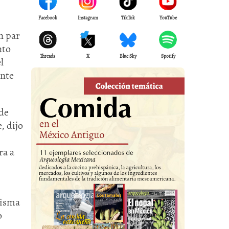
Facebook
Instagram
TikTok
YouTube
n par
nto
Threads
X
Blue Sky
Spotify
l
ante
 de
, dijo
ra a
misma
o