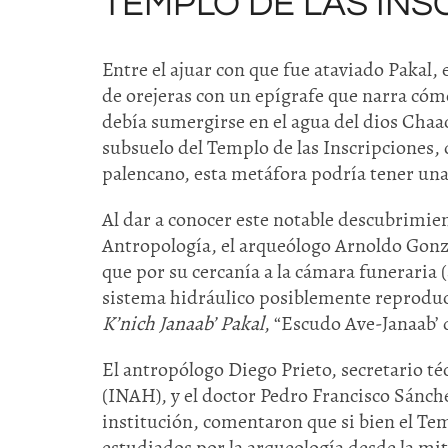
TEMPLO DE LAS INS
Entre el ajuar con que fue ataviado Pakal, 
de orejeras con un epígrafe que narra cómo
debía sumergirse en el agua del dios Chaac
subsuelo del Templo de las Inscripciones,
palencano, esta metáfora podría tener un
Al dar a conocer este notable descubrimie
Antropología, el arqueólogo Arnoldo Gonzá
que por su cercanía a la cámara funeraria 
sistema hidráulico posiblemente reproduc
K’nich Janaab’ Pakal
, “Escudo Ave-Janaab’ 
El antropólogo Diego Prieto, secretario té
(INAH), y el doctor Pedro Francisco Sánc
institución, comentaron que si bien el Tem
estudiados por la arqueología desde la mit