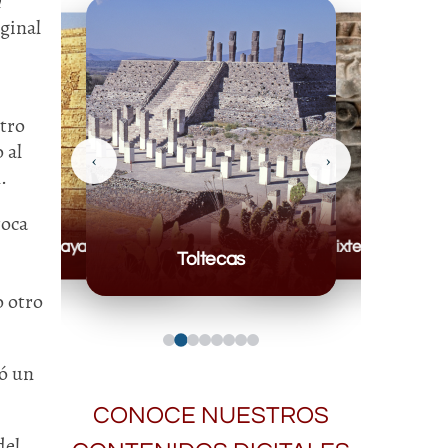
n
ginal
tro
 al
‹
›
.
roca
Mayas
Mixteca
Toltecas
o otro
ró un
CONOCE NUESTROS
del