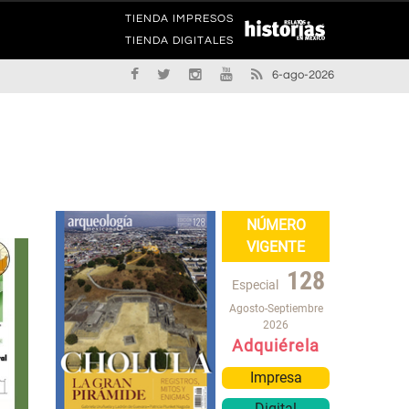
TIENDA IMPRESOS
TIENDA DIGITALES
6-ago-2026
NÚMERO
VIGENTE
128
Especial
Agosto-Septiembre
2026
Adquiérela
Impresa
Digital