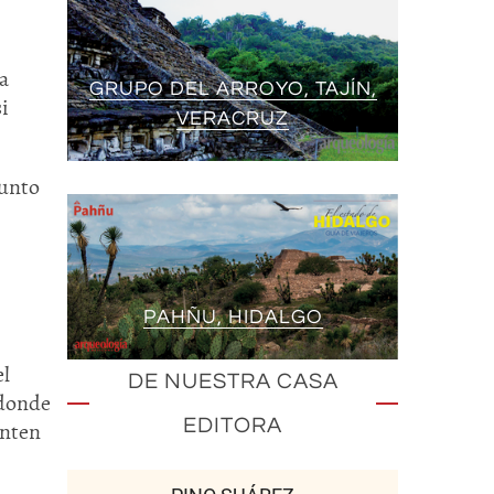
a
GRUPO DEL ARROYO, TAJÍN,
i
VERACRUZ
punto
PAHÑU, HIDALGO
el
DE NUESTRA CASA
 donde
EDITORA
enten