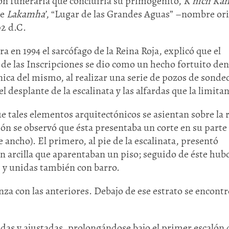
ión funeraria que concluiría su primogénito,
K’nich Ka
de
Lakamha’
, “Lugar de las Grandes Aguas” –nombre ori
02 d.C.
 en 1994 el sarcófago de la Reina Roja, explicó que el
de las Inscripciones se dio como un hecho fortuito den
nica del mismo, al realizar una serie de pozos de sondeo
el desplante de la escalinata y las alfardas que la limitan
 tales elementos arquitectónicos se asientan sobre la 
Huasteca
Olmecas
ón se observó que ésta presentaba un corte en su parte
e ancho). El primero, al pie de la escalinata, presentó
 arcilla que aparentaban un piso; seguido de éste hub
 y unidas también con barro.
za con las anteriores. Debajo de ese estrato se encont
adas y ajustadas, prolongándose bajo el primer escalón 