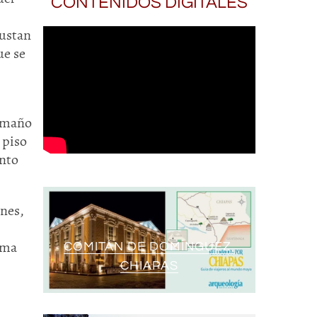
CONTENIDOS DIGITALES
justan
ue se
tamaño
 piso
ento
ones,
orma
COMITÁN DE DOMÍNGUEZ,
CHIAPAS