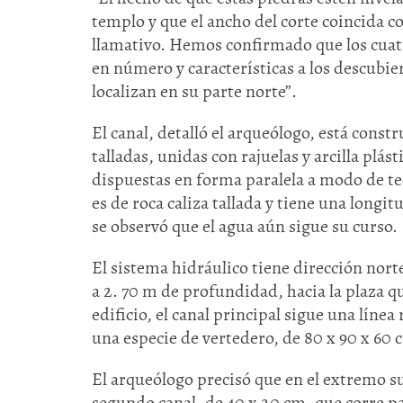
templo y que el ancho del corte coincida c
llamativo. Hemos confirmado que los cuatro
en número y características a los descubie
localizan en su parte norte”.
El canal, detalló el arqueólogo, está cons
talladas, unidas con rajuelas y arcilla plá
dispuestas en forma paralela a modo de te
es de roca caliza tallada y tiene una lon
se observó que el agua aún sigue su curso.
El sistema hidráulico tiene dirección nort
a 2. 70 m de profundidad, hacia la plaza que
edificio, el canal principal sigue una líne
una especie de vertedero, de 80 x 90 x 60 
El arqueólogo precisó que en el extremo s
segundo canal, de 40 x 20 cm, que corre pa