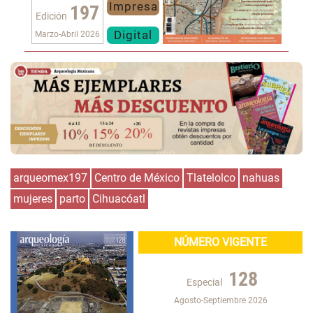
Impresa
197
Edición
Digital
Marzo-Abril 2026
arqueomex197
Centro de México
Tlatelolco
nahuas
mujeres
parto
Cihuacóatl
NÚMERO VIGENTE
128
Especial
Agosto-Septiembre 2026