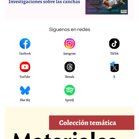
Síguenos en redes
Facebook
Instagram
TikTok
YouTube
Threads
X
Blue Sky
Spotify