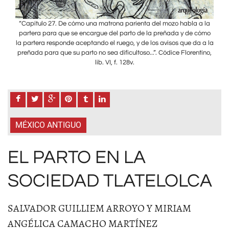
a la
“Capítulo 27. De cómo una matrona parienta del mozo habla a la
“Ca
cómo
partera para que se encargue del parto de la preñada y de cómo
par
a a la
la partera responde aceptando el ruego, y de los avisos que da a la
la pa
tino,
preñada para que su parto no sea dificultoso...”. Códice Florentino,
preñ
lib. VI, f. 128v.
MÉXICO ANTIGUO
EL PARTO EN LA
SOCIEDAD TLATELOLCA
SALVADOR GUILLIEM ARROYO Y MIRIAM
ANGÉLICA CAMACHO MARTÍNEZ