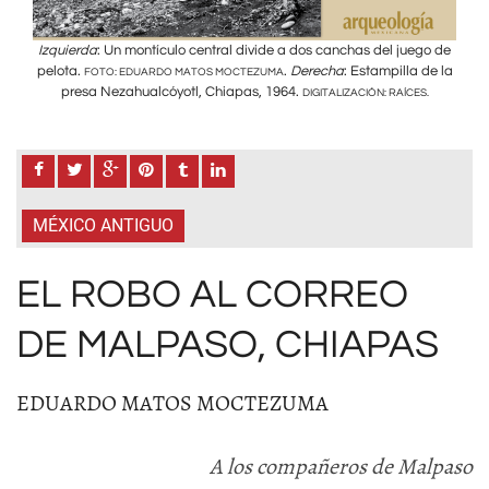
go de
Izquierda
: Un montículo central divide a dos canchas del juego de
Izqu
de la
pelota.
.
Derecha
: Estampilla de la
pelo
FOTO: EDUARDO MATOS MOCTEZUMA
presa Nezahualcóyotl, Chiapas, 1964.
.
DIGITALIZACIÓN: RAÍCES.
MÉXICO ANTIGUO
EL ROBO AL CORREO
DE MALPASO, CHIAPAS
EDUARDO MATOS MOCTEZUMA
A los compañeros de Malpaso