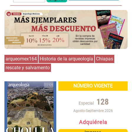
arqueomex164
Historia de la arqueología
Chiapas
rescate y salvamento
NÚMERO VIGENTE
128
Especial
Agosto-Septiembre 2026
Adquiérela