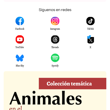
Síguenos en redes
Facebook
Instagram
TikTok
YouTube
Threads
X
Blue Sky
Spotify