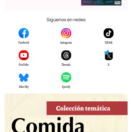
Síguenos en redes
Facebook
Instagram
TikTok
YouTube
Threads
X
Blue Sky
Spotify