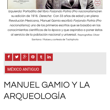
o)
en
Izquierda
: Portadilla del libro
Forjando Patria (Pro nacionalismo)
en
Izqu
ena
su edición de 1916.
Derecha
: Con 33 años de edad y en plena
su
 (Pro
Revolución Mexicana, Manuel Gamio escribió
Forjando Patria (Pro
Rev
 los
nacionalismo)
, uno de los primeros escritos que se basaba en los
nac
éstos
conocimientos científicos de la época y que aspiraba a poner éstos
cono
al servicio de la población nacional y universal.
al
iver
Reprografías: Oliver
Santana / Raíces y cortesía de Tachiphoto
MÉXICO ANTIGUO
MANUEL GAMIO Y LA
ARQUEOLOGÍA