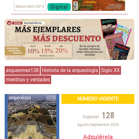
Digital
Marzo-Abril 2016
arqueomex138
Historia de la arqueología
Siglo XX
mentiras y verdades
NÚMERO VIGENTE
128
Especial
Agosto-Septiembre 2026
Adquiérela