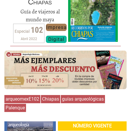
Chiapas
Guía de viajeros al
mundo maya
Impresa
102
Especial
Digital
Abril 2022
arqueomexE102
Chiapas
guías arqueológicas
Palenque
NÚMERO VIGENTE