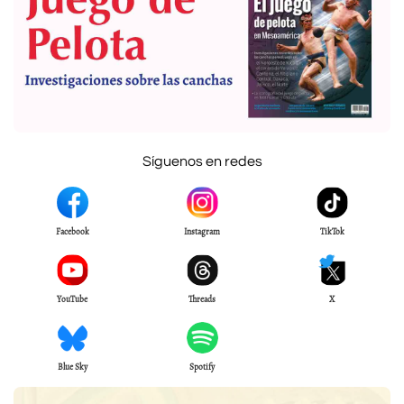
Síguenos en redes
Facebook
Instagram
TikTok
YouTube
Threads
X
Blue Sky
Spotify