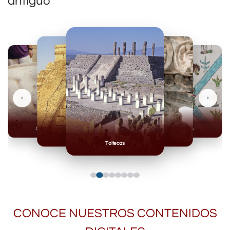
antiguo
‹
›
Olmecas
Mexicas
Mayas
Mixteca
Toltecas
CONOCE NUESTROS CONTENIDOS