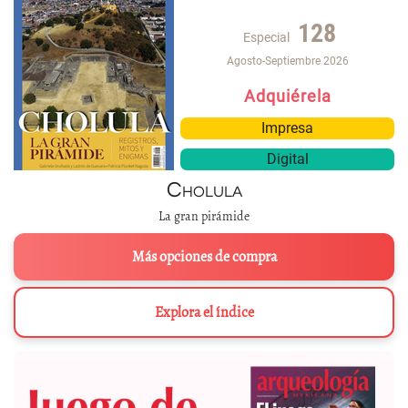
128
Especial
Agosto-Septiembre 2026
Adquiérela
Impresa
Digital
Cholula
La gran pirámide
Más opciones de compra
Explora el índice