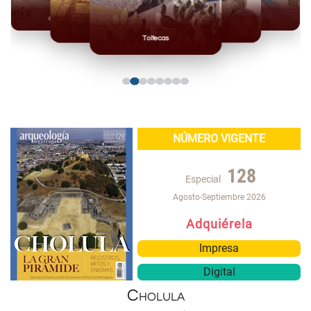
Olmecas
Mexicas
Mayas
Mixteca
Toltecas
NÚMERO VIGENTE
128
Especial
Agosto-Septiembre 2026
Adquiérela
Impresa
Digital
Cholula