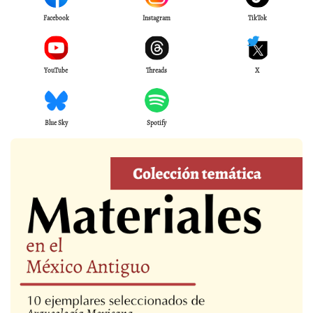
Facebook
Instagram
TikTok
YouTube
Threads
X
Blue Sky
Spotify