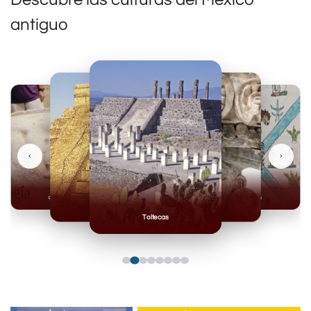
antiguo
‹
›
Olmecas
Mexicas
Mayas
Mixteca
Toltecas