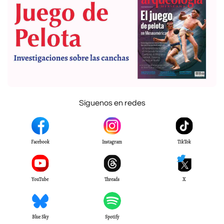
Síguenos en redes
Facebook
Instagram
TikTok
YouTube
Threads
X
Blue Sky
Spotify