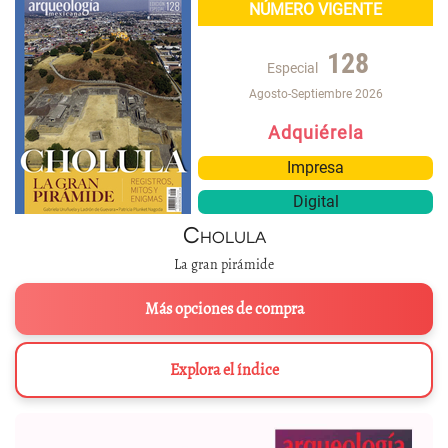
NÚMERO VIGENTE
128
Especial
Agosto-Septiembre 2026
Adquiérela
Impresa
Digital
Cholula
La gran pirámide
Más opciones de compra
Explora el índice