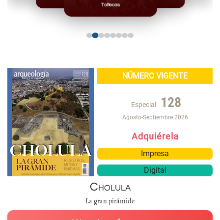
Toltecas
NÚMERO VIGENTE
128
Especial
Agosto-Septiembre 2026
Adquiérela
Impresa
Digital
Cholula
La gran pirámide