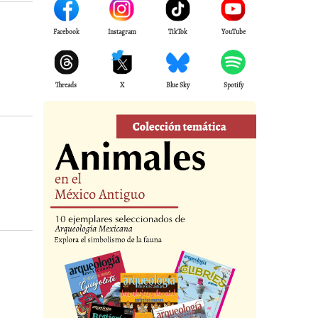
Facebook
Instagram
TikTok
YouTube
Threads
X
Blue Sky
Spotify