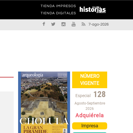
TIENDA IMPRESOS
TIENDA DIGITALES
7-ago-2026
NÚMERO
VIGENTE
128
Especial
Agosto-Septiembre
2026
Adquiérela
Impresa