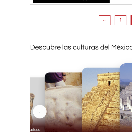
←
1
Descubre las culturas del Méxic
‹
Huasteca