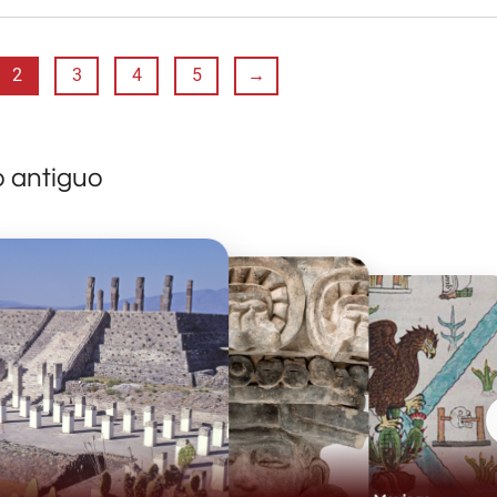
2
3
4
5
→
o antiguo