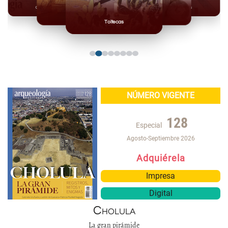
Olmecas
Mexicas
Mayas
Mixteca
Toltecas
NÚMERO VIGENTE
128
Especial
Agosto-Septiembre 2026
Adquiérela
Impresa
Digital
Cholula
La gran pirámide