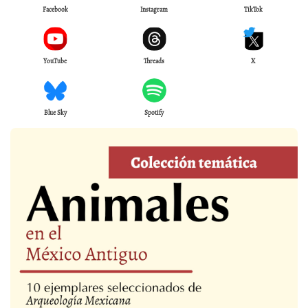
Facebook
Instagram
TikTok
YouTube
Threads
X
Blue Sky
Spotify