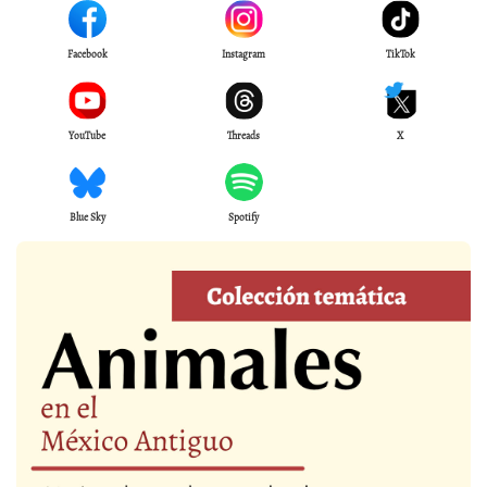
Facebook
Instagram
TikTok
YouTube
Threads
X
Blue Sky
Spotify