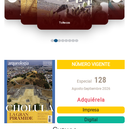
Olmecas
Mexicas
Mayas
Mixteca
Toltecas
NÚMERO VIGENTE
128
Especial
Agosto-Septiembre 2026
Adquiérela
Impresa
Digital