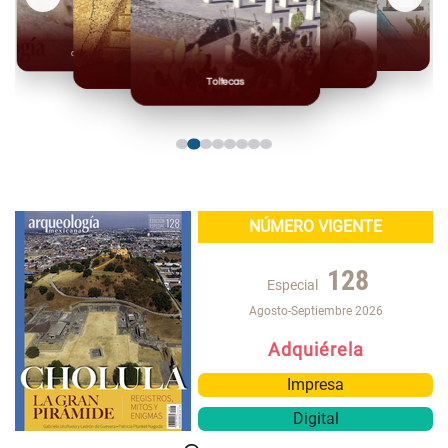
Olmecas
Mexicas
Mayas
Mixteca
Toltecas
NÚMERO VIGENTE
128
Especial
Agosto-Septiembre 2026
Adquiérela
Impresa
Digital