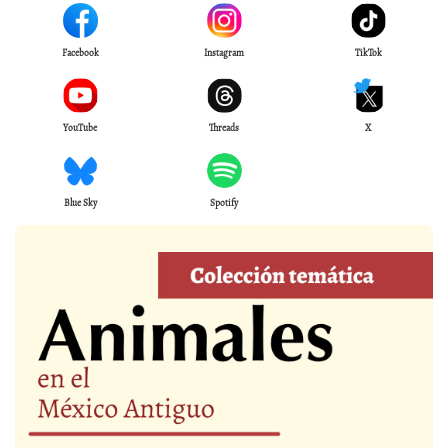
Facebook
Instagram
TikTok
YouTube
Threads
X
Blue Sky
Spotify