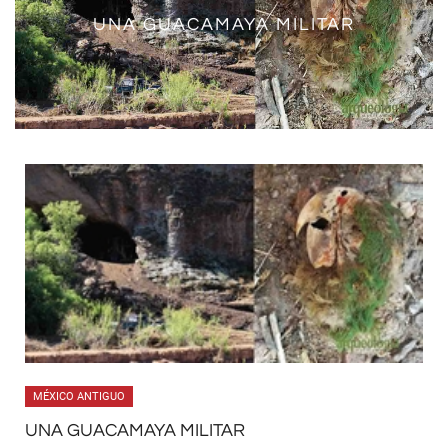
UNA GUACAMAYA MILITAR
CUEVA DE AVENDAÑOS,
CHIHUAHUA
MÉXICO ANTIGUO
UNA GUACAMAYA MILITAR