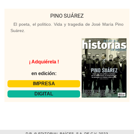
PINO SUÁREZ
El poeta, el político. Vida y tragedia de José María Pino
Suárez.
¡ Adquiérela !
en edición:
IMPRESA
DIGITAL
D.R. © EDITORIAL RAÍCES, S.A. DE C.V. 2023