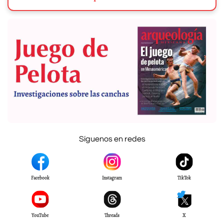
Síguenos en redes
Facebook
Instagram
TikTok
YouTube
Threads
X