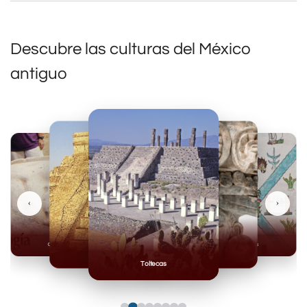
Descubre las culturas del México
antiguo
‹
›
Olmecas
Mexicas
Mayas
Mixteca
Toltecas