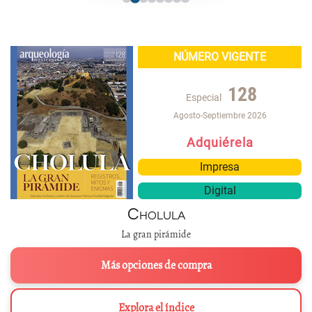
NÚMERO VIGENTE
128
Especial
Agosto-Septiembre 2026
Adquiérela
Impresa
Digital
Cholula
La gran pirámide
Más opciones de compra
Explora el índice