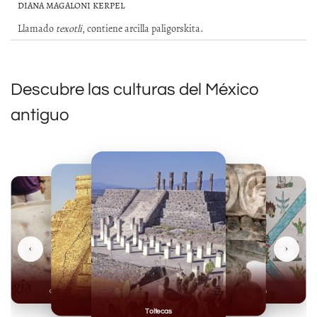
DIANA MAGALONI KERPEL
Llamado
texotli
, contiene arcilla paligorskita.
Descubre las culturas del México
antiguo
‹
›
Olmecas
Mexicas
Mayas
Mixteca
Toltecas