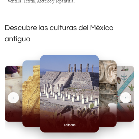
Ventilla, Tetitla, Atetelco y Tepantitla.
Descubre las culturas del México
antiguo
‹
›
Olmecas
Mexicas
Mayas
Mixteca
Toltecas