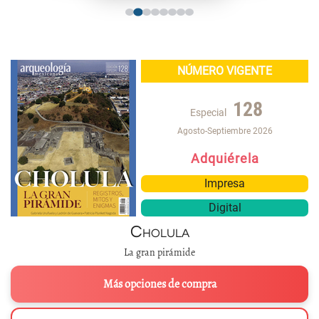
NÚMERO VIGENTE
128
Especial
Agosto-Septiembre 2026
Adquiérela
Impresa
Digital
Cholula
La gran pirámide
Más opciones de compra