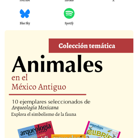
YouTube
Threads
X
Blue Sky
Spotify